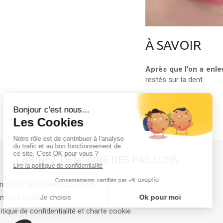
À SAVOIR
Après que l’on a enlev
restés sur la dent.
CABINET DENTAIRE DES PAILLONS
ditions Générales Utilisation
ntions légales
itique de confidentialité et charte cookie