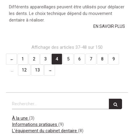
Différents appareillages peuvent être utilisés pour déplacer
les dents. Le choix technique dépend du mouvement
dentaire à réaliser.
EN SAVOIR PLUS
Affichage des articles 37-48 sur 150
1
2
3
4
5
6
7
8
9
…
12
13
Rechercher
Articles Count
À la une
(3)
Articles Count
Informations pratiques
(9)
Articles Count
L'équipement du cabinet dentaire
(8)