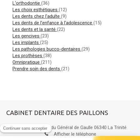
Articles Count
L'orthodontie
(36)
Articles Count
Les choix esthétiques
(12)
Articles Count
Les dents chez l'adulte
(9)
Articles Count
Les dents de l’enfance à l’adolescence
(15)
Articles Count
Les dents et la santé
(22)
Articles Count
Les gencives
(23)
Articles Count
Les implants
(25)
Articles Count
Les pathologies bucco-dentaires
(29)
Articles Count
Les prothèses
(38)
Articles Count
Omnipratique
(211)
Articles Count
Prendre soin des dents
(21)
CABINET DENTAIRE DES PAILLONS
84 boulevard du Général de Gaulle
06340
La Trinité
Afficher le téléphone